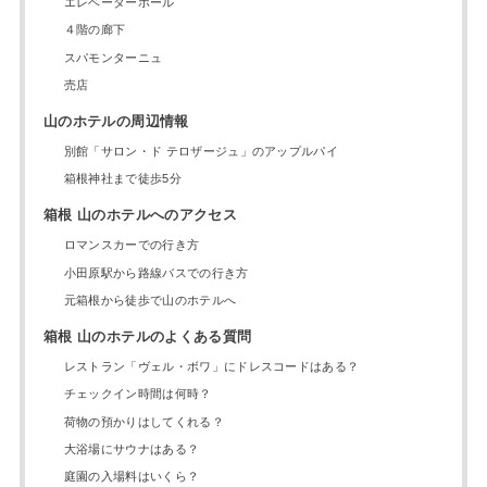
エレベーターホール
４階の廊下
スパモンターニュ
売店
山のホテルの周辺情報
別館「サロン・ド テロザージュ」のアップルパイ
箱根神社まで徒歩5分
箱根 山のホテルへのアクセス
ロマンスカーでの行き方
小田原駅から路線バスでの行き方
元箱根から徒歩で山のホテルへ
箱根 山のホテルのよくある質問
レストラン「ヴェル・ボワ」にドレスコードはある？
チェックイン時間は何時？
荷物の預かりはしてくれる？
大浴場にサウナはある？
庭園の入場料はいくら？