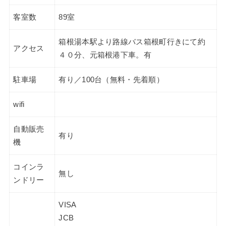
客室数
89室
箱根湯本駅より路線バス箱根町行きにて約
アクセス
４０分、元箱根港下車。有
駐車場
有り／100台（無料・先着順）
wifi
自動販売
有り
機
コインラ
無し
ンドリー
VISA
JCB