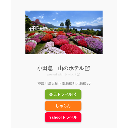
小田急 山のホテル
posted with
トマレバ
神奈川県足柄下郡箱根町元箱根80
楽天トラベル
じゃらん
Yahoo!トラベル