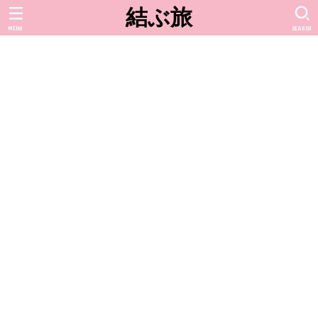
結ぶ旅
MENU
SEARCH