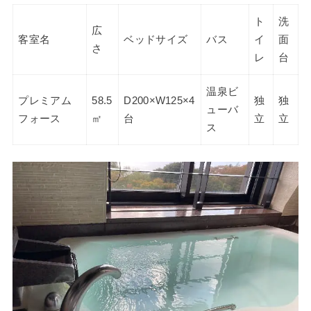
ト
洗
広
客室名
ベッドサイズ
バス
イ
面
さ
レ
台
温泉ビ
プレミアム
58.5
D200×W125×4
独
独
ューバ
フォース
㎡
台
立
立
ス