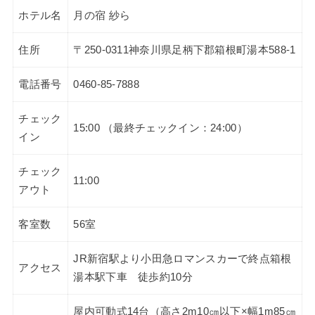
ホテル名
月の宿 紗ら
住所
〒250-0311神奈川県足柄下郡箱根町湯本588-1
電話番号
0460-85-7888
チェック
15:00 （最終チェックイン：24:00）
イン
チェック
11:00
アウト
客室数
56室
JR新宿駅より小田急ロマンスカーで終点箱根
アクセス
湯本駅下車 徒歩約10分
屋内可動式14台（高さ2m10㎝以下×幅1m85㎝