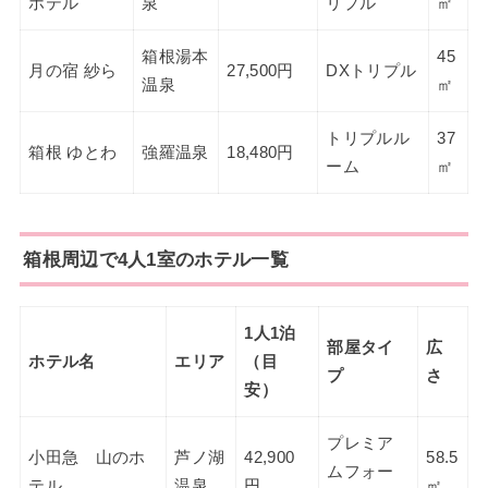
ホテル
泉
リプル
㎡
箱根湯本
45
月の宿 紗ら
27,500円
DXトリプル
温泉
㎡
トリプルル
37
箱根 ゆとわ
強羅温泉
18,480円
ーム
㎡
箱根周辺で4人1室のホテル一覧
1人1泊
部屋タイ
広
ホテル名
エリア
（目
プ
さ
安）
プレミア
小田急 山のホ
芦ノ湖
42,900
58.5
ムフォー
テル
温泉
円
㎡