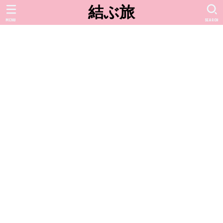
結ぶ旅
MENU
SEARCH