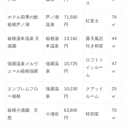
ス
ホテル四季の館
芦ノ湖
71,500
76
紅富士
箱根芦ノ湖
温泉
円
㎡
箱根湯本温泉 天
箱根湯
19,182
露天風呂
44
成園
本温泉
円
付き和室
㎡
ロフトツ
強羅温泉メルヴ
強羅温
10,725
47
インルー
ェール箱根強羅
泉
円
㎡
ム
エンブレムフロ
強羅温
10,230
クアッド
25
ー箱根
泉
円
ルーム
㎡
箱根小涌園 天
63,800
70
小涌谷
特別室
悠
円
㎡