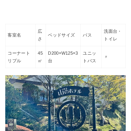
広
洗面台・
客室名
ベッドサイズ
バス
さ
トイレ
コーナート
45
D200×W125×3
ユニッ
〃
リプル
㎡
台
トバス