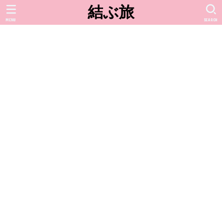
結ぶ旅
MENU
SEARCH